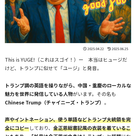
2025.04.22
2025.06.25
This is YUGE!（これはスゴイ！）ー 本当はヒュージだ
けど、トランプに似せて「ユージ」と発音。
トランプ調の英語を操りながら、中国・重慶のローカルな
魅力を世界に発信している人物
がいます。その名も
Chinese Trump（チャイニーズ・トランプ）
。
声やイントネーション、使う単語などトランプ大統領を完
全にコピー
しており、
金正恩総書記風の衣装を着ているこ