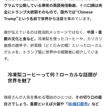
グラムで公開している爆笑の英語発信動画
。その
口調は完
全にトランプ大統領そのもので、国外では“Chinese
Trump”という名前で世界から注目
を集めています。
彼が伝えているのは政治的メッセージではなく、
中国・重
慶の文化と食など
。冷凍梨を使ったコーヒーや、カリカリ
食感の唐辛子、折耳根（どくだみの根）といったローカル
グルメを、トランプ風に世界中の視聴者に紹介していま
す。
冷凍梨コーヒーって何？ローカルな話題が
世界を魅了
瑞哥さんが人気を集める理由のひとつは、
その切り口の面
白さでしょう。重慶といえば火鍋や「
8D魔幻都市
」など