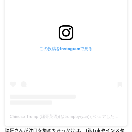
この投稿をInstagramで見る
Chinese Trump (瑞哥英语)(@trumpbyryan)がシェアした投稿
瑞哥さんが注目を集めたきっかけは、
TikTokやインスタ