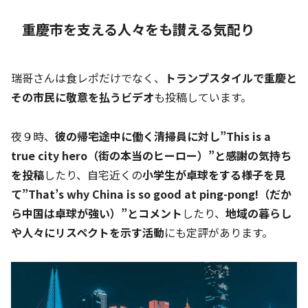
重慶市を支える人々をも讃える気配り
瑞哥さんは食レポだけでなく、
トランプスタイルで重慶と
その市民に敬意を払うビデオ
も投稿しています。
夜９時、
彼の帰宅途中に働く清掃員に対し”This is a
true city hero（街の本当のヒーロー）”と感謝の気持ち
を投稿
したり、自宅近くの
小学生が卓球をする様子を見
て”That’s why China is so good at ping-pong!（だか
ら中国は卓球が強い）”とコメント
したり、
地域の暮らし
や人々にリスペクトを示す活動
にも定評があります。