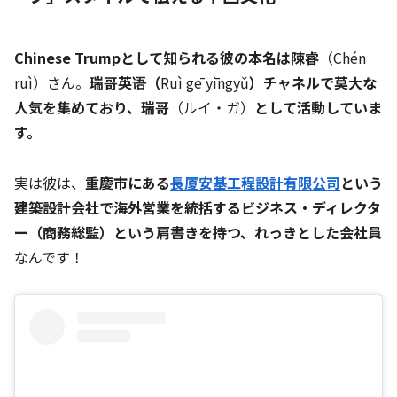
Chinese Trumpとして知られる彼の本名は陳睿
（Chén
ruì）さん。
瑞哥英语（
Ruì gē yīngyǔ
）チャネルで莫大な
人気を集めており、
瑞哥
（ルイ・ガ）
として活動していま
す。
実は彼は、
重慶市にある
長厦安基工程設計有限公司
という
建築設計会社で海外営業を統括するビジネス・ディレクタ
ー（商務総監）という肩書きを持つ、れっきとした会社員
なんです！