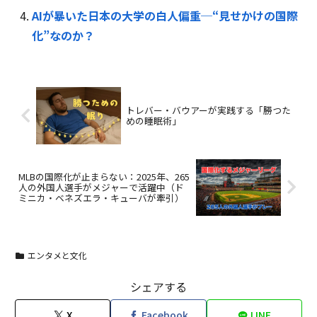
AIが暴いた日本の大学の白人偏重─“見せかけの国際
化”なのか？
トレバー・バウアーが実践する「勝つた
めの睡眠術」
MLBの国際化が止まらない：2025年、265
人の外国人選手がメジャーで活躍中（ド
ミニカ・ベネズエラ・キューバが牽引）
エンタメと文化
シェアする
X
Facebook
LINE