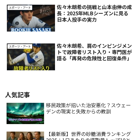
佐々木朗希の挑戦と山本由伸の成
スポーツ・アート
長：2025年MLBシーズンに見る
日本人投手の実力
佐々木朗希、肩のインピンジメン
スポーツ・アート
トで故障者リスト入り・専門医が
語る「再発の危険性と回復条件」
人気記事
移民政策が招いた治安悪化？スウェー
デンの現実と失敗からの教訓
【最新版】世界の砂糖消費ランキング
2025：1日あたりの摂取量トップ10と