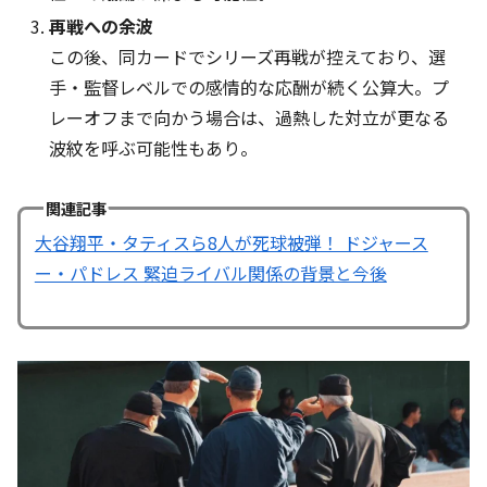
再戦への余波
この後、同カードでシリーズ再戦が控えており、選
手・監督レベルでの感情的な応酬が続く公算大。プ
レーオフまで向かう場合は、過熱した対立が更なる
波紋を呼ぶ可能性もあり。
関連記事
大谷翔平・タティスら8人が死球被弾！ ドジャース
ー・パドレス 緊迫ライバル関係の背景と今後