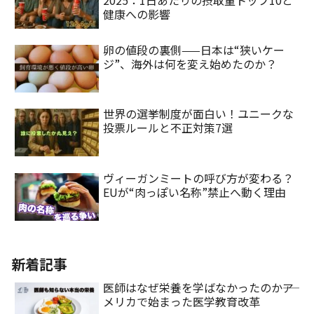
健康への影響
卵の値段の裏側——日本は“狭いケー
ジ”、海外は何を変え始めたのか？
世界の選挙制度が面白い！ユニークな
投票ルールと不正対策7選
ヴィーガンミートの呼び方が変わる？
EUが“肉っぽい名称”禁止へ動く理由
新着記事
医師はなぜ栄養を学ばなかったのか――ア
メリカで始まった医学教育改革