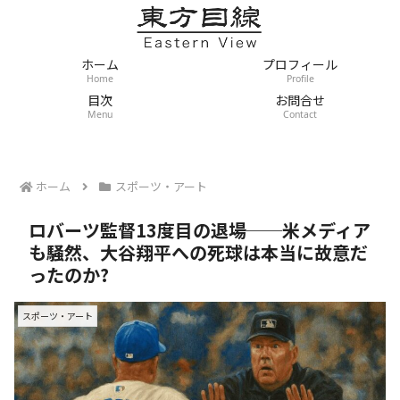
ホーム
プロフィール
Home
Profile
目次
お問合せ
Menu
Contact
ホーム
スポーツ・アート
ロバーツ監督13度目の退場──米メディア
も騒然、大谷翔平への死球は本当に故意だ
ったのか?
スポーツ・アート