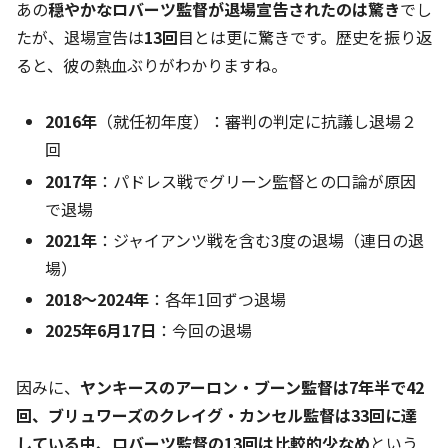
あの
穏やかなロバーツ監督が退場宣告されたのは驚き
でし
たが、退場宣告は
13回
目とは更に驚きです。歴史を振り返
ると、彼の熱血ぶりがわかりますね。
2016年
（就任初年度）：審判の判定に抗議し退場２
回
2017年
：パドレス戦でグリーン監督との口論が原因
で退場
2021年
：ジャイアンツ戦を含む3度の退場（連日の退
場）
2018〜2024年
：各年1回ずつ退場
2025年6月17日
：今回の退場
因みに、
ヤンキースのアーロン・ブーン監督は7年半で42
回、ブリュワーズのクレイグ・カンセル監督は33回に達
している中、ロバーツ監督の13回は比較的少なめ
という