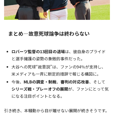
まとめ—故意死球論争は終わらない
ロバーツ監督の13回目の退場
は、彼自身のプライド
と選手擁護の姿勢の象徴的事件だった。
大谷への死球“故意説”は、ファンの94％が支持し、
米メディアも一斉に断定的措辞で報じる構図に。
今後、
MLBの調査・制裁
、
審判の対応改善
、そして
シリーズ戦・プレーオフの展開
が、ファンにとって気
になる注目ポイントとなる。
引き続き、本騒動から目が離せない展開が続きそうです。