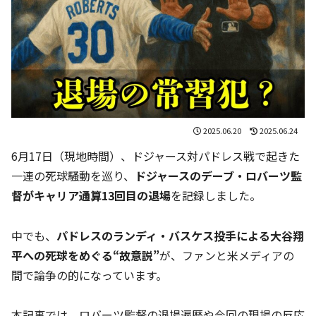
2025.06.20
2025.06.24
6月17日（現地時間）、ドジャース対パドレス戦で起きた
一連の死球騒動を巡り、
ドジャースのデーブ・ロバーツ監
督がキャリア通算13回目の退場
を記録しました。
中でも、
パドレスのランディ・バスケス投手による大谷翔
平への死球をめぐる“故意説”
が、ファンと米メディアの
間で論争の的になっています。
本記事では、ロバーツ監督の退場遍歴や今回の現場の反応