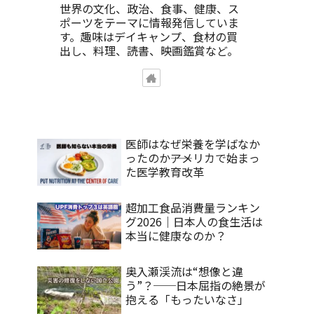
世界の文化、政治、食事、健康、ス
ポーツをテーマに情報発信していま
す。趣味はデイキャンプ、食材の買
出し、料理、読書、映画鑑賞など。
医師はなぜ栄養を学ばなか
ったのか――アメリカで始まっ
た医学教育改革
超加工食品消費量ランキン
グ2026｜日本人の食生活は
本当に健康なのか？
奥入瀬渓流は“想像と違
う”？──日本屈指の絶景が
抱える「もったいなさ」