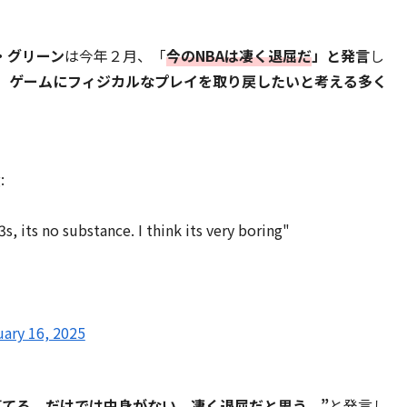
・グリーン
は今年２月、「
今のNBAは凄く退屈だ
」と発言
し
、ゲームにフィジカルなプレイを取り戻したいと考える多く
:
s, its no substance. I think its very boring"
ary 16, 2025
打てる、だけでは中身がない。凄く退屈だと思う。”
と発言し