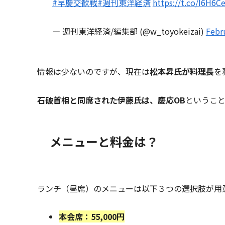
#早慶交歓戦
#週刊東洋経済
https://t.co/I6H6
— 週刊東洋経済/編集部 (@w_toyokeizai)
Febr
情報は少ないのですが、現在は
松本昇氏が料理長
を
石破首相と同席された伊藤氏は、慶応OB
というこ
メニューと料金は？
ランチ（昼席）のメニューは以下３つの選択肢が用
本会席：55,000円