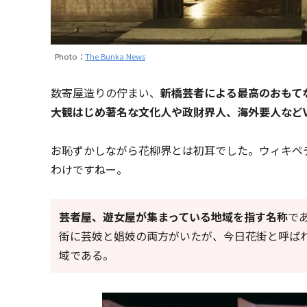
Photo：
The Bunka News
数寄屋造りの佇まい、
新橋芸者による最高のおもて
大観はじめ著名な文化人や政財界人、海外要人などV
お恥ずかしながら花柳界とは初耳でした。ウィキペ
わけですねー。
芸者屋、遊女屋が集まっている地域を指す名称
で
街に芸妓と娼妓の両方がいたが、今日花街と呼ば
域である。