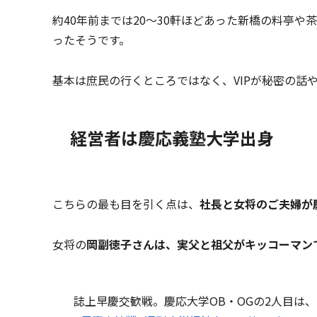
約40年前までは20～30軒ほどあった新橋の料亭や
ったそうです。
基本は庶民の行くところではなく、VIPが秘密の話
経営者は慶応義塾大学出身
こちらの最も目を引く点は、
社長と女将のご夫婦が
女将の
岡副徳子さんは、実父と祖父がキッコーマン
誌上早慶交歓戦。慶応大学OB・OGの2人目は