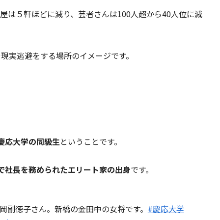
茶屋は５軒ほどに減り、芸者さんは100人超から40人位に減
や現実逃避をする場所のイメージです。
慶応大学の同級生
ということです。
で社長を務められたエリート家の出身
です。
、岡副徳子さん。新橋の金田中の女将です。
#慶応大学