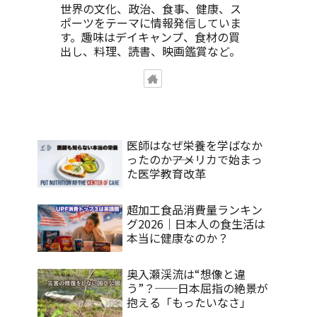
世界の文化、政治、食事、健康、ス
ポーツをテーマに情報発信していま
す。趣味はデイキャンプ、食材の買
出し、料理、読書、映画鑑賞など。
医師はなぜ栄養を学ばなか
ったのか――アメリカで始まっ
た医学教育改革
超加工食品消費量ランキン
グ2026｜日本人の食生活は
本当に健康なのか？
奥入瀬渓流は“想像と違
う”？──日本屈指の絶景が
抱える「もったいなさ」